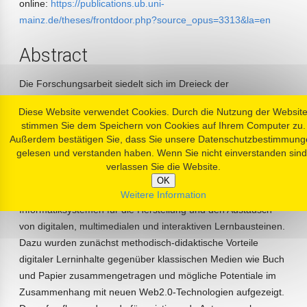
online:
https://publications.ub.uni-
mainz.de/theses/frontdoor.php?source_opus=3313&la=en
Abstract
Die Forschungsarbeit siedelt sich im Dreieck der
Erziehungswissenschaften, der Informatik und der
Diese Website verwendet Cookies. Durch die Nutzung der Websit
Schulpraxis an und besitzt somit einen starken
stimmen Sie dem Speichern von Cookies auf Ihrem Computer zu.
interdisziplinären Charakter.
Außerdem bestätigen Sie, dass Sie unsere Datenschutzbestimmung
gelesen und verstanden haben. Wenn Sie nicht einverstanden sind
Aus Sicht der Erziehungswissenschaften handelt es sich um
verlassen Sie die Website.
ein Forschungsprojekt aus den Bereichen E-Learning und
OK
Multimedia Learning und der Fragestellung nach geeigneten
Weitere Information
Informatiksystemen für die Herstellung und den Austausch
von digitalen, multimedialen und interaktiven Lernbausteinen.
Dazu wurden zunächst methodisch-didaktische Vorteile
digitaler Lerninhalte gegenüber klassischen Medien wie Buch
und Papier zusammengetragen und mögliche Potentiale im
Zusammenhang mit neuen Web2.0-Technologien aufgezeigt.