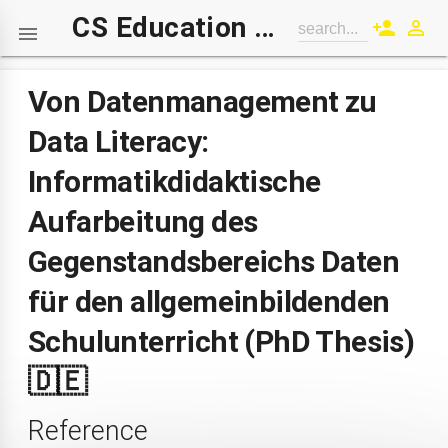
CS Education Wiki
person_add
perm_identity
search...

Von Datenmanagement zu
Data Literacy:
Informatikdidaktische
Aufarbeitung des
Gegenstandsbereichs Daten
für den allgemeinbildenden
Schulunterricht (PhD Thesis)
🇩🇪
Reference