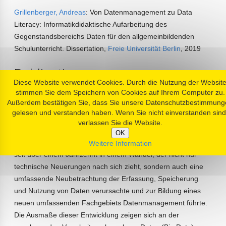
Grillenberger, Andreas
: Von Datenmanagement zu Data
Literacy: Informatikdidaktische Aufarbeitung des
Gegenstandsbereichs Daten für den allgemeinbildenden
Schulunterricht. Dissertation,
Freie Universität Berlin
, 2019
Publication
Diese Website verwendet Cookies. Durch die Nutzung der Websit
stimmen Sie dem Speichern von Cookies auf Ihrem Computer zu.
online:
https://refubium.fu-berlin.de/handle/fub188/24160
Außerdem bestätigen Sie, dass Sie unsere Datenschutzbestimmung
gelesen und verstanden haben. Wenn Sie nicht einverstanden sind
Abstract
verlassen Sie die Website.
OK
Die Thematisierung von Daten in der Informatik befindet sich
Weitere Information
seit über einem Jahrzehnt in einem Wandel, der nicht nur
technische Neuerungen nach sich zieht, sondern auch eine
umfassende Neubetrachtung der Erfassung, Speicherung
und Nutzung von Daten verursachte und zur Bildung eines
neuen umfassenden Fachgebiets Datenmanagement führte.
Die Ausmaße dieser Entwicklung zeigen sich an der