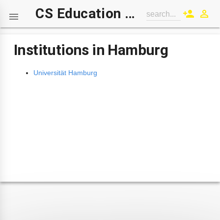
CS Education Wiki
person_add
perm_identity
search...

Institutions in Hamburg
Universität Hamburg