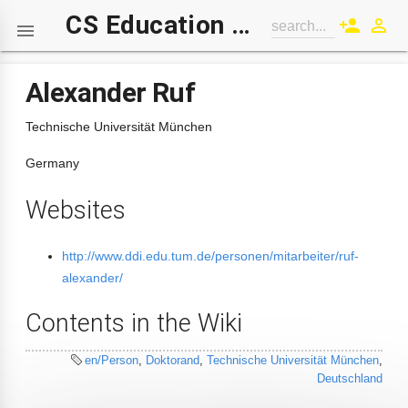
CS Education Wiki
person_add
perm_identity
search...

Alexander Ruf
Technische Universität München
Germany
Websites
http://www.ddi.edu.tum.de/personen/mitarbeiter/ruf-
alexander/
Contents in the Wiki
en/Person
,
Doktorand
,
Technische Universität München
,
Deutschland