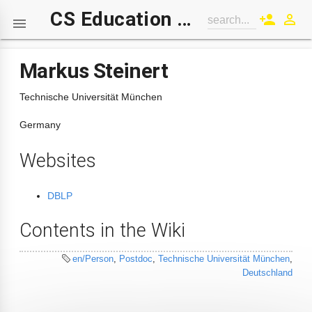
CS Education Wiki
person_add
perm_identity
search...

Markus Steinert
Technische Universität München
Germany
Websites
DBLP
Contents in the Wiki
en/Person
,
Postdoc
,
Technische Universität München
,
Deutschland