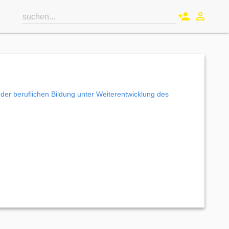
person_add
perm_identity
suchen...
der beruflichen Bildung unter Weiterentwicklung des