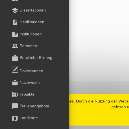
school
Dissertationen
description
Habilitationen
business
Institutionen
group
Personen
work
Berufliche Bildung
Doktoranden
local_library
Nachwuchs
developer_board
Projekte
Diese Website verwendet Cookies. Durch die Nutzung der Webs
announcement
Stellenangebote
gelesen u
map
Landkarte