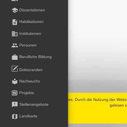
school
Dissertationen
description
Habilitationen
business
Institutionen
group
Personen
work
Berufliche Bildung
Doktoranden
local_library
Nachwuchs
developer_board
Projekte
Diese Website verwendet Cookies. Durch die Nutzung der Webs
announcement
Stellenangebote
gelesen u
map
Landkarte