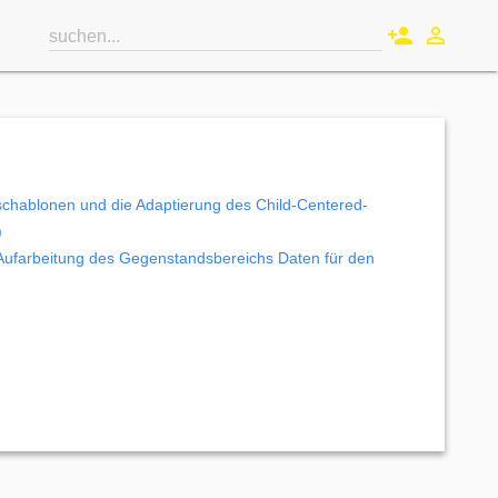
person_add
perm_identity
suchen...
schablonen und die Adaptierung des Child-Centered-
)
 Aufarbeitung des Gegenstandsbereichs Daten für den