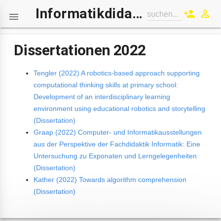
Informatikdidaktik-Wiki
person_add
perm_identity
suchen...

Dissertationen 2022
Tengler (2022) A robotics-based approach supporting
computational thinking skills at primary school:
Development of an interdisciplinary learning
environment using educational robotics and storytelling
(Dissertation)
Graap (2022) Computer- und Informatikausstellungen
aus der Perspektive der Fachdidaktik Informatik: Eine
Untersuchung zu Exponaten und Lerngelegenheiten
(Dissertation)
Kather (2022) Towards algorithm comprehension
(Dissertation)