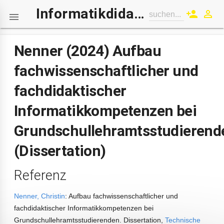
Informatikdidaktik-Wiki
person_add
perm_identity
suchen...

Nenner (2024) Aufbau
fachwissenschaftlicher und
fachdidaktischer
Informatikkompetenzen bei
Grundschullehramtsstudierend
(Dissertation)
Referenz
Nenner, Christin
: Aufbau fachwissenschaftlicher und
fachdidaktischer Informatikkompetenzen bei
Grundschullehramtsstudierenden. Dissertation,
Technische