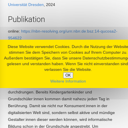
Universität Dresden
, 2024
Publikation
online:
https://nbn-resolving.org/urn:nbn:de:bsz:14-qucosa2-
954622
Diese Website verwendet Cookies. Durch die Nutzung der Websit
Zusammenfassung
stimmen Sie dem Speichern von Cookies auf Ihrem Computer zu.
Außerdem bestätigen Sie, dass Sie unsere Datenschutzbestimmung
gelesen und verstanden haben. Wenn Sie nicht einverstanden sind
Unsere Lebenswelt ist von Informatik und
verlassen Sie die Website.
Informatiksystemen, wie z. B. Algorithmen in Suchmaschinen,
OK
Empfehlungssystemen in Streamingdiensten, Aufzügen,
Weitere Information
Ticketautomaten sowie Smartwatches und Smartphones,
durchdrungen. Bereits Kindergartenkinder und
Grundschüler:innen kommen damit nahezu jeden Tag in
Berührung. Damit sie nicht nur Konsument:innen in der
digitalisierten Welt sind, sondern selbst aktive und mündige
Gestalter:innen dieser werden können, wird informatische
Bildung schon in der Grundschule angestrebt. Um