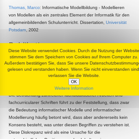
Thomas, Marco
: Informatische Modellbildung - Modellieren
von Modellen als ein zentrales Element der Informatik für den
allgemeinbildenden Schulunterricht. Dissertation,
Universität
Potsdam
, 2002
Publikation
Diese Website verwendet Cookies. Durch die Nutzung der Websit
stimmen Sie dem Speichern von Cookies auf Ihrem Computer zu.
online:
http://ddi.cs.uni-
Außerdem bestätigen Sie, dass Sie unsere Datenschutzbestimmung
potsdam.de/Personen/marco/Informatische_Modellbildung_Thom
gelesen und verstanden haben. Wenn Sie nicht einverstanden sind
verlassen Sie die Website.
Zusammenfassung
OK
Weitere Information
Die Betrachtung zahlreicher fachdidaktischer Arbeiten und
fachcurricularer Schriften führt zu der Feststellung, dass zwar
die Bedeutung informatischer Modelle und informatischer
Modellierung häufig betont wird, dass aber andererseits kein
Konsens besteht, was unter diesen Begriffen zu verstehen ist.
Diese Diskrepanz wird als eine Ursache für die