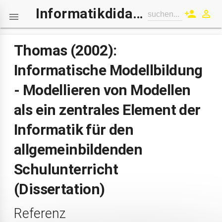
Informatikdidaktik-Wiki
person_add
perm_identity
suchen...

Thomas (2002):
Informatische Modellbildung
- Modellieren von Modellen
als ein zentrales Element der
Informatik für den
allgemeinbildenden
Schulunterricht
(Dissertation)
Referenz