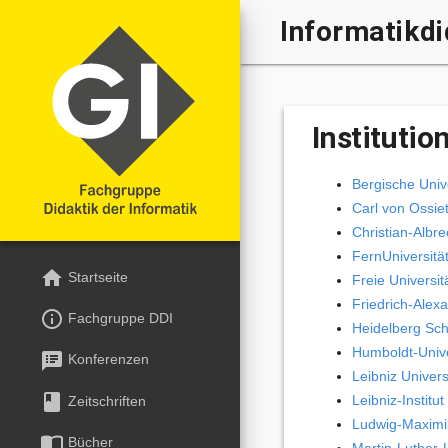
Informatikdi

Institutio
Bergische Univ
Carl von Ossie
Christian-Albre
FernUniversitä
home
Startseite
Freie Universitä
Friedrich-Alex
info_outline
Fachgruppe DDI
Heidelberg Sch
Humboldt-Univer
speaker_notes
Konferenzen
Leibniz Univer
book
Leibniz-Instit
Zeitschriften
Ludwig-Maximil
import_contacts
Bücher