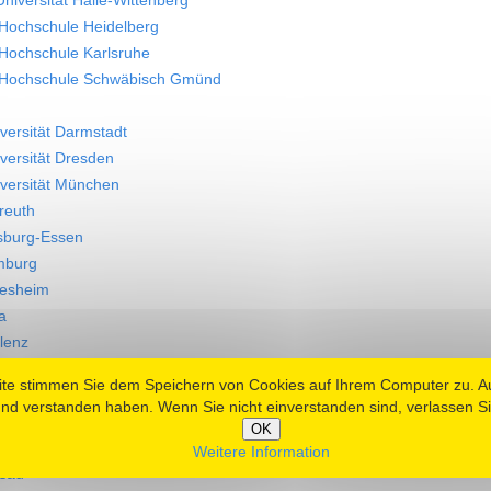
niversität Halle-Wittenberg
Hochschule Heidelberg
Hochschule Karlsruhe
 Hochschule Schwäbisch Gmünd
versität Darmstadt
versität Dresden
versität München
reuth
isburg-Essen
mburg
ldesheim
a
blenz
pzig
ite stimmen Sie dem Speichern von Cookies auf Ihrem Computer zu. 
ilhelms-Universität Münster
nd verstanden haben. Wenn Sie nicht einverstanden sind, verlassen Si
nabrück
OK
derborn
Weitere Information
ssau