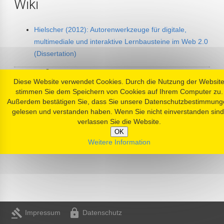
Wiki
Hielscher (2012): Autorenwerkzeuge für digitale,
multimediale und interaktive Lernbausteine im Web 2.0
(Dissertation)
Person
,
Postdoc
,
Pädagogische Hochschule Schwyz
,
Diese Website verwendet Cookies. Durch die Nutzung der Websit
Deutschland
stimmen Sie dem Speichern von Cookies auf Ihrem Computer zu.
Außerdem bestätigen Sie, dass Sie unsere Datenschutzbestimmung
gelesen und verstanden haben. Wenn Sie nicht einverstanden sind
verlassen Sie die Website.
OK
Weitere Information
gavel
https
Impressum
Datenschutz