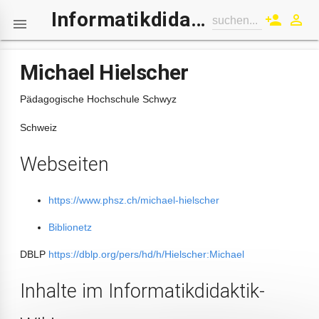
Informatikdidaktik-Wiki
person_add
perm_identity
suchen...

Michael Hielscher
Pädagogische Hochschule Schwyz
Schweiz
Webseiten
https://www.phsz.ch/michael-hielscher
Biblionetz
DBLP
https://dblp.org/pers/hd/h/Hielscher:Michael
Inhalte im Informatikdidaktik-