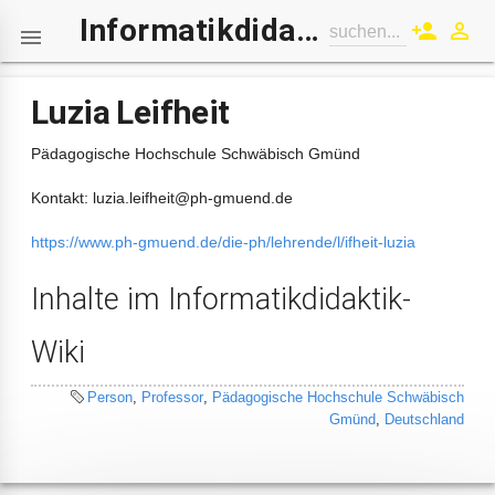
Informatikdidaktik-Wiki
person_add
perm_identity
suchen...

Luzia Leifheit
Pädagogische Hochschule Schwäbisch Gmünd
Kontakt: luzia.leifheit@ph-gmuend.de
https://www.ph-gmuend.de/die-ph/lehrende/l/ifheit-luzia
Inhalte im Informatikdidaktik-
Wiki
Person
,
Professor
,
Pädagogische Hochschule Schwäbisch
Gmünd
,
Deutschland