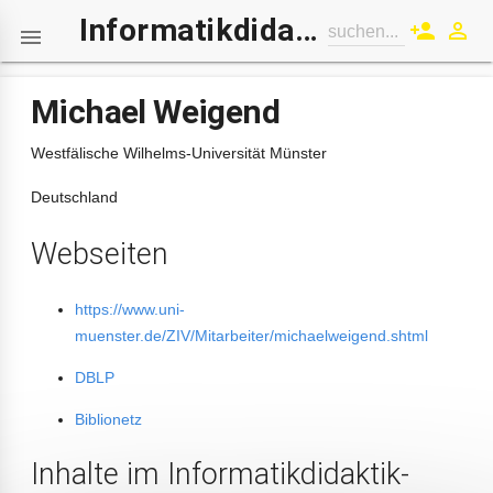
Informatikdidaktik-Wiki
person_add
perm_identity
suchen...

Michael Weigend
Westfälische Wilhelms-Universität Münster
Deutschland
Webseiten
https://www.uni-
muenster.de/ZIV/Mitarbeiter/michaelweigend.shtml
DBLP
Biblionetz
Inhalte im Informatikdidaktik-