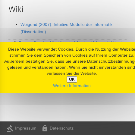
Wiki
Weigend (2007): Intuitive Modelle der Informatik
(Dissertation)
Person
,
Postdoc
,
Westfälische Wilhelms-Universität Münster
,
Diese Website verwendet Cookies. Durch die Nutzung der Websit
Deutschland
stimmen Sie dem Speichern von Cookies auf Ihrem Computer zu.
Außerdem bestätigen Sie, dass Sie unsere Datenschutzbestimmung
gelesen und verstanden haben. Wenn Sie nicht einverstanden sind
verlassen Sie die Website.
OK
Weitere Information
gavel
https
Impressum
Datenschutz