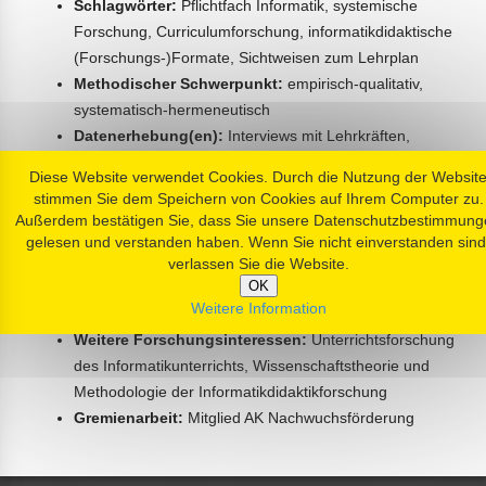
Schlagwörter:
Pflichtfach Informatik, systemische
Forschung, Curriculumforschung, informatikdidaktische
(Forschungs-)Formate, Sichtweisen zum Lehrplan
Methodischer Schwerpunkt:
empirisch-qualitativ,
systematisch-hermeneutisch
Datenerhebung(en):
Interviews mit Lehrkräften,
Lehrpläne, Bildungsstatistiken
Diese Website verwendet Cookies. Durch die Nutzung der Websit
Datenauswertung(en):
Quantitative und Qualitative
stimmen Sie dem Speichern von Cookies auf Ihrem Computer zu.
Inhaltsanalyse
Außerdem bestätigen Sie, dass Sie unsere Datenschutzbestimmung
Zielgruppe:
Lehrkräfte Sek I, Bildungsadministration
gelesen und verstanden haben. Wenn Sie nicht einverstanden sind
verlassen Sie die Website.
Sonstiges
OK
Weitere Information
Weitere Forschungsinteressen:
Unterrichtsforschung
des Informatikunterrichts, Wissenschaftstheorie und
Methodologie der Informatikdidaktikforschung
Gremienarbeit:
Mitglied AK Nachwuchsförderung