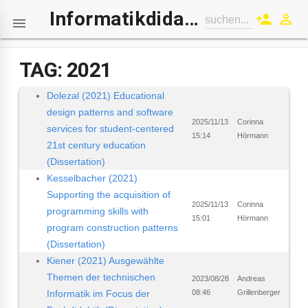
Informatikdidaktik-Wiki
person_add
perm_identity
suchen...

TAG: 2021
Dolezal (2021) Educational
design patterns and software
2025/11/13
Corinna
services for student-centered
15:14
Hörmann
21st century education
(Dissertation)
Kesselbacher (2021)
Supporting the acquisition of
2025/11/13
Corinna
programming skills with
15:01
Hörmann
program construction patterns
(Dissertation)
Kiener (2021) Ausgewählte
Themen der technischen
2023/08/28
Andreas
Informatik im Focus der
08:46
Grillenberger