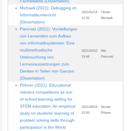
Fachdidaktik (Dissertation)
Michaeli (2021): Debugging im
2021/01/14
Tilman
Informatikunterricht
12:32
Michaeli
(Dissertation)
Pancratz (2021): Vorstellungen
von Lernenden zum Aufbau
von Informatiksystemen: Eine
multimethodische
2021/10/10
Nils
Untersuchung von
19:48
Pancratz
Lernvoraussetzungen zum
Denken in Teilen von Ganzen
(Dissertation)
Pöhner (2021): Educational
robotics competitions as out-
of-school learning setting for
STEM education: An empirical
2021/08/16
Nicolai
study on students’ learning of
22:00
Pöhner
problem solving skills through
participation in the World